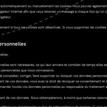
er automatiquement ou manuellement les cookies. Vous pouvez également s
vigateur Internet afin que vous receviez un message à chaque fois qu’un c
igateur.
ement si tous les cookies sont désactivés. Si vous supprimez les cookies 
ersonnelles
elles :
elles sont nécessaires, ce qui leur arrivera et combien de temps elles s
es personnelles que nous connaissons.
 de compléter, corriger, faire supprimer ou bloquer vos données personnel
nt de vos données, vous avez le droit de révoquer ce consentement et d
emander toutes vos données personnelles au responsable du traitement et 
ent de vos données. Nous obtempérerons, à moins que certaines raisons n
us référer aux coordonnées au bas de cette politique de cookies. Si vous 