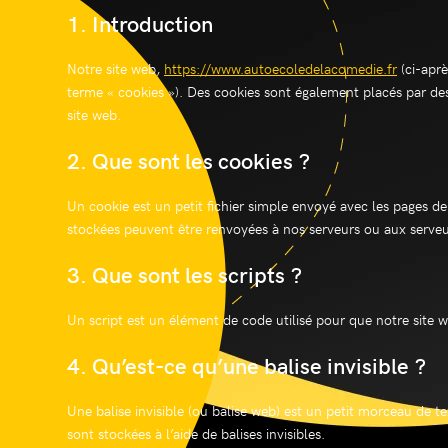
1. Introduction
Notre site web,
https://www.autoecoledelacomedie.fr
(ci-aprè
terme « cookies »). Des cookies sont également placés par de
site web.
2. Que sont les cookies ?
Un cookie est un petit fichier simple envoyé avec les pages de
stockées peuvent être renvoyées à nos serveurs ou aux serveurs
3. Que sont les scripts ?
Un script est un élément de code utilisé pour que notre site 
4. Qu’est-ce qu’une balise invisible ?
Une balise invisible (ou balise web) est un petit morceau de te
sont stockées à l’aide de balises invisibles.