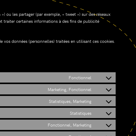
) ou les partager (par exemple, « tweet ») sur des réseaux
aiter certaines informations à des fins de publicité
 de vos données (personnelles) traitées en utilisant ces cookies.
Fonctionnel
Consent
to
Marketing, Fonctionnel
Consent
service
to
Statistiques, Marketing
complianz
Consent
service
to
Statistiques
facebook
Consent
service
to
Fonctionnel, Marketing
mailchimp
Consent
service
to