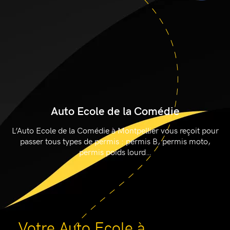
Auto Ecole de la Comédie
L’Auto Ecole de la Comédie à Montpellier vous reçoit pour
passer tous types de permis : permis B, permis moto,
permis poids lourd…
Votre Auto Ecole à